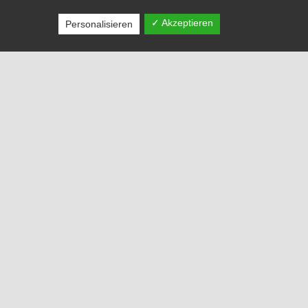
✓ Akzeptieren
Personalisieren
 Arbeitswelten.
ektur und Baumanagement
n Ablauf garantieren.
t gewährleisten zu können,
usführungsanforderungen
n uns auf Sie!