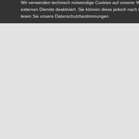
Wir verwenden technisch notwendige Cookies auf unserer W
externen Dienste deaktiviert. Sie können diese jedoch nach 
lesen Sie unsere Datenschutzbestimmungen.
Seit über 30 J
Überzeugen Sie sich gern
im eigenen Haus gele
Die Qualität der Durchfüh
arbeiten wir mit einem
Interessieren