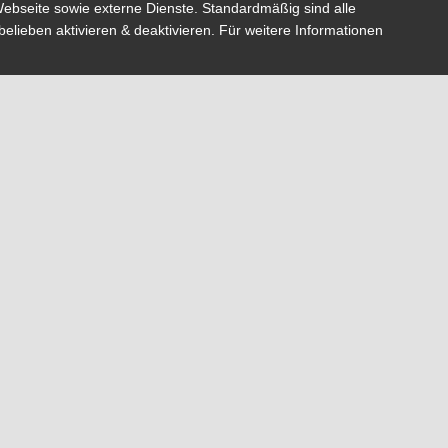
ebseite sowie externe Dienste. Standardmäßig sind alle
belieben aktivieren & deaktivieren. Für weitere Informationen
ahren entwickeln wir in Lüneburgs besten Lagen Wohnträume und
e mit einem Blick in unsere
Referenzobjekte
. Da sowohl Archit
istet werden, können wir einen zuverlässigen und termingerechte
rung hat für uns einen sehr hohen Stellenwert. Um dies jederzei
 bewährten Stamm an regionalen Handwerkern, die auf unsere A
und die relevanten Nachhaltigkeitskriterien geschult sind.
 Sie sich für unsere Projekte? Rufen Sie uns gerne an – wir freue